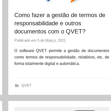
Como fazer a gestão de termos de
responsabilidade e outros
documentos com o QVET?
Publicado em
5 de Março, 2021
p
o
O software QVET permite a gestão de documentos
r
como termos de responsabilidade, relatórios, etc, de
d
forma totalmente digital e automática.
a
t
a
QVET
s
e
t