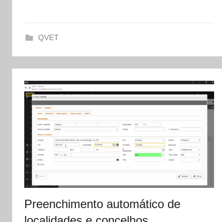
t
a
QVET
s
e
t
Preenchimento automático de
localidades e concelhos