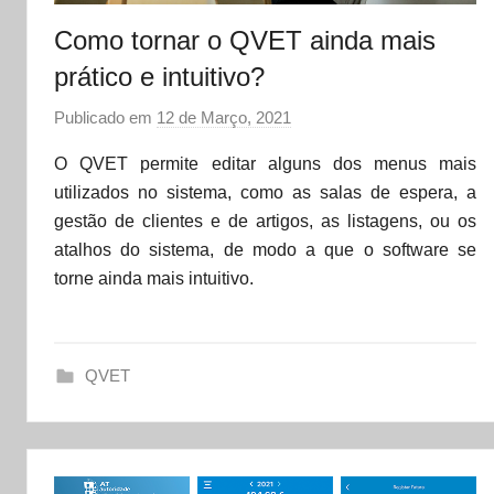
Como tornar o QVET ainda mais
prático e intuitivo?
Publicado em
12 de Março, 2021
p
o
O QVET permite editar alguns dos menus mais
r
utilizados no sistema, como as salas de espera, a
d
gestão de clientes e de artigos, as listagens, ou os
a
atalhos do sistema, de modo a que o software se
t
torne ainda mais intuitivo.
a
s
e
QVET
t