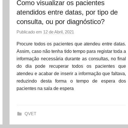
Como visualizar os pacientes
atendidos entre datas, por tipo de
consulta, ou por diagnóstico?
Publicado em
12 de Abril, 2021
p
o
Procure todos os pacientes que atendeu entre datas.
r
Assim, caso não tenha tido tempo para registar toda a
d
informação necessária durante as consultas, no final
a
do dia pode recuperar todos os pacientes que
t
atendeu e acabar de inserir a informação que faltava,
a
reduzindo desta forma o tempo de espera dos
s
pacientes na sala de espera
e
t
QVET