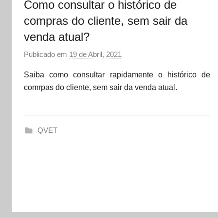
Como consultar o histórico de
compras do cliente, sem sair da
venda atual?
Publicado em
19 de Abril, 2021
p
o
Saiba como consultar rapidamente o histórico de
r
comrpas do cliente, sem sair da venda atual.
d
a
t
QVET
a
s
e
t