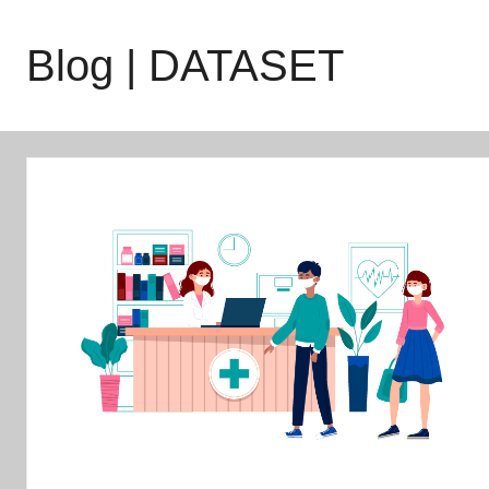
Saltar
para
Blog | DATASET
o
conteúdo