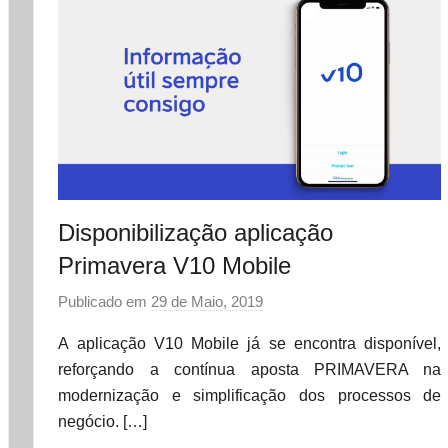
Disponibilização aplicação
Primavera V10 Mobile
Publicado em
29 de Maio, 2019
p
o
A aplicação V10 Mobile já se encontra disponível,
r
reforçando a contínua aposta PRIMAVERA na
d
modernização e simplificação dos processos de
a
negócio. […]
t