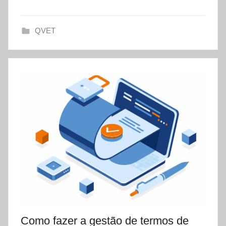
s
e
QVET
t
Como fazer a gestão de termos de