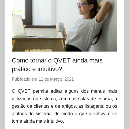
Como tornar o QVET ainda mais
prático e intuitivo?
Publicado em
12 de Março, 2021
p
o
O QVET permite editar alguns dos menus mais
r
utilizados no sistema, como as salas de espera, a
d
gestão de clientes e de artigos, as listagens, ou os
a
atalhos do sistema, de modo a que o software se
t
torne ainda mais intuitivo.
a