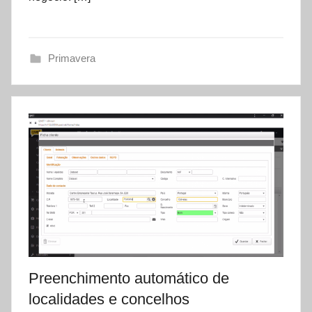
t
a
s
Primavera
e
t
Preenchimento automático de
localidades e concelhos