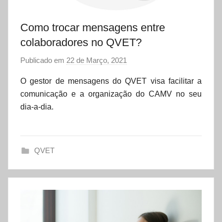
Como trocar mensagens entre
colaboradores no QVET?
Publicado em
22 de Março, 2021
p
o
O gestor de mensagens do QVET visa facilitar a
r
comunicação e a organização do CAMV no seu
d
dia-a-dia.
a
t
a
QVET
s
e
t