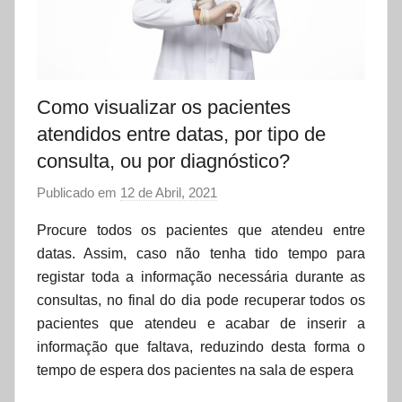
Como visualizar os pacientes
atendidos entre datas, por tipo de
consulta, ou por diagnóstico?
Publicado em
12 de Abril, 2021
p
o
Procure todos os pacientes que atendeu entre
r
datas. Assim, caso não tenha tido tempo para
d
registar toda a informação necessária durante as
a
consultas, no final do dia pode recuperar todos os
t
pacientes que atendeu e acabar de inserir a
a
informação que faltava, reduzindo desta forma o
s
tempo de espera dos pacientes na sala de espera
e