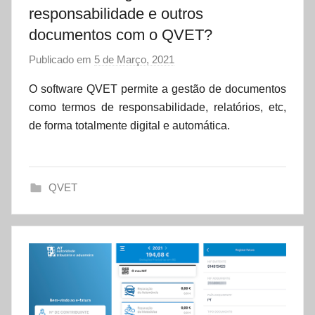
responsabilidade e outros
documentos com o QVET?
Publicado em
5 de Março, 2021
p
o
O software QVET permite a gestão de documentos
r
como termos de responsabilidade, relatórios, etc,
d
de forma totalmente digital e automática.
a
t
a
QVET
s
e
t