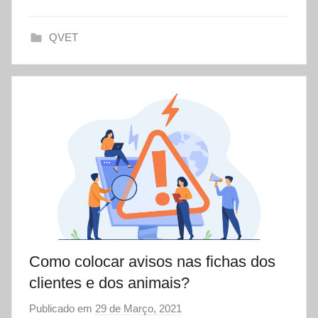
t
QVET
Como colocar avisos nas fichas dos
clientes e dos animais?
Publicado em
29 de Março, 2021
p