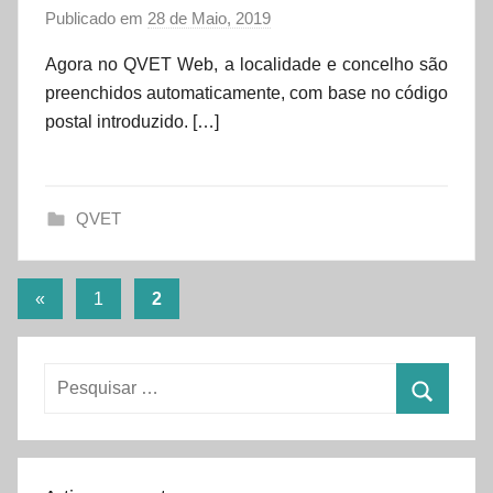
Publicado em
28 de Maio, 2019
p
o
Agora no QVET Web, a localidade e concelho são
r
preenchidos automaticamente, com base no código
d
postal introduzido. […]
a
t
a
QVET
s
e
t
Paginação
Artigos
«
1
2
anteriores
dos
conteúdos
Pesquisar
por:
Pesquisa