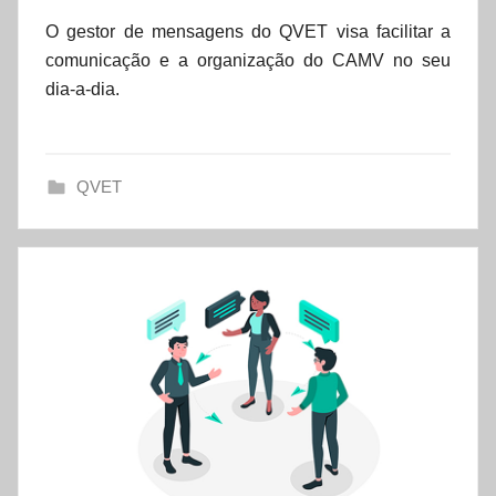
o
O gestor de mensagens do QVET visa facilitar a
r
comunicação e a organização do CAMV no seu
d
dia-a-dia.
a
t
a
QVET
s
e
t