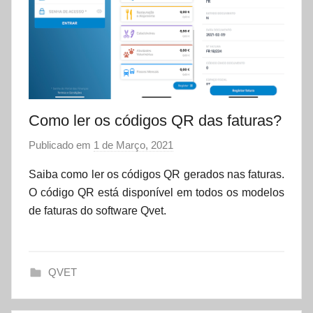
Como ler os códigos QR das faturas?
Publicado em
1 de Março, 2021
p
o
Saiba como ler os códigos QR gerados nas faturas.
r
O código QR está disponível em todos os modelos
d
de faturas do software Qvet.
a
t
a
QVET
s
e
t