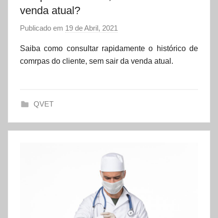
venda atual?
Publicado em
19 de Abril, 2021
p
o
Saiba como consultar rapidamente o histórico de
r
comrpas do cliente, sem sair da venda atual.
d
a
t
QVET
a
s
e
t