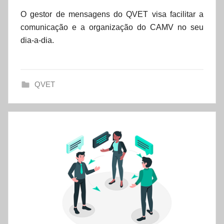
o
O gestor de mensagens do QVET visa facilitar a
r
comunicação e a organização do CAMV no seu
d
dia-a-dia.
a
t
a
QVET
s
e
t