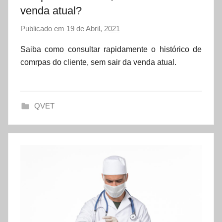
venda atual?
Publicado em
19 de Abril, 2021
p
o
Saiba como consultar rapidamente o histórico de
r
comrpas do cliente, sem sair da venda atual.
d
a
t
QVET
a
s
e
t