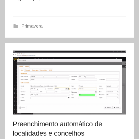
t
a
s
Primavera
e
t
Preenchimento automático de
localidades e concelhos