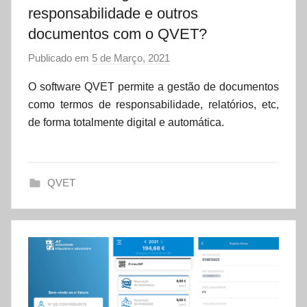
responsabilidade e outros
documentos com o QVET?
Publicado em
5 de Março, 2021
p
o
O software QVET permite a gestão de documentos
r
como termos de responsabilidade, relatórios, etc,
d
de forma totalmente digital e automática.
a
t
a
QVET
s
e
t