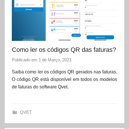
Como ler os códigos QR das faturas?
Publicado em
1 de Março, 2021
p
o
Saiba como ler os códigos QR gerados nas faturas.
r
O código QR está disponível em todos os modelos
d
de faturas do software Qvet.
a
t
a
QVET
s
e
t