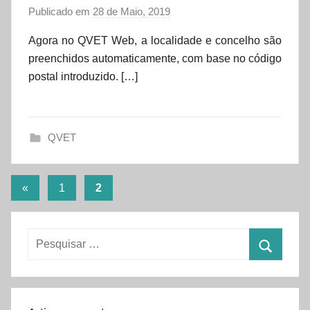
Publicado em
28 de Maio, 2019
p
o
Agora no QVET Web, a localidade e concelho são
r
preenchidos automaticamente, com base no código
d
postal introduzido. […]
a
t
a
QVET
s
e
t
Paginação
Artigos
«
1
2
anteriores
dos
conteúdos
Pesquisar
por:
Pesquisa