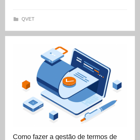
s
e
QVET
t
Como fazer a gestão de termos de