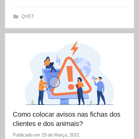
t
QVET
Como colocar avisos nas fichas dos
clientes e dos animais?
Publicado em
29 de Março, 2021
p