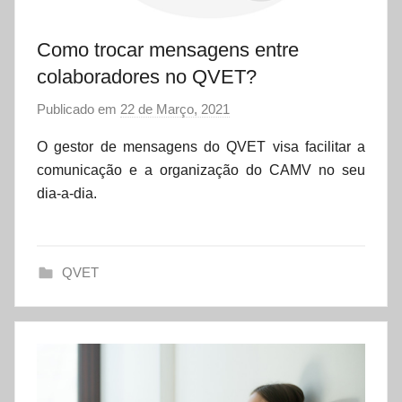
Como trocar mensagens entre
colaboradores no QVET?
Publicado em
22 de Março, 2021
p
o
O gestor de mensagens do QVET visa facilitar a
r
comunicação e a organização do CAMV no seu
d
dia-a-dia.
a
t
a
QVET
s
e
t