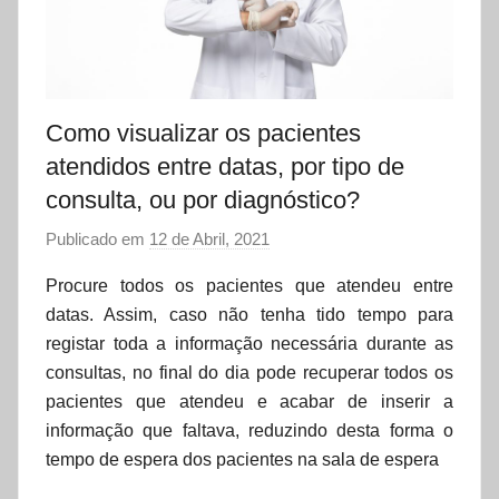
Como visualizar os pacientes
atendidos entre datas, por tipo de
consulta, ou por diagnóstico?
Publicado em
12 de Abril, 2021
p
o
Procure todos os pacientes que atendeu entre
r
datas. Assim, caso não tenha tido tempo para
d
registar toda a informação necessária durante as
a
consultas, no final do dia pode recuperar todos os
t
pacientes que atendeu e acabar de inserir a
a
informação que faltava, reduzindo desta forma o
s
tempo de espera dos pacientes na sala de espera
e