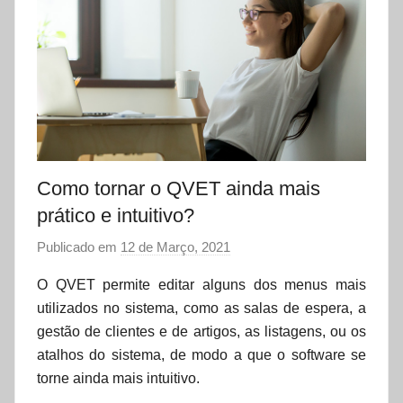
Como tornar o QVET ainda mais
prático e intuitivo?
Publicado em
12 de Março, 2021
p
o
O QVET permite editar alguns dos menus mais
r
utilizados no sistema, como as salas de espera, a
d
gestão de clientes e de artigos, as listagens, ou os
a
atalhos do sistema, de modo a que o software se
t
torne ainda mais intuitivo.
a