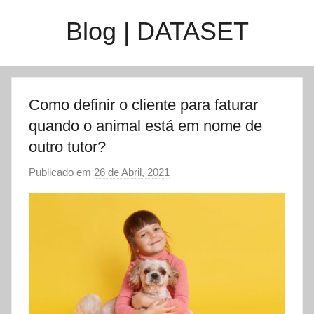
Saltar
Blog | DATASET
para
o
conteúdo
Como definir o cliente para faturar
quando o animal está em nome de
outro tutor?
Publicado em
26 de Abril, 2021
p
o
r
d
a
t
a
s