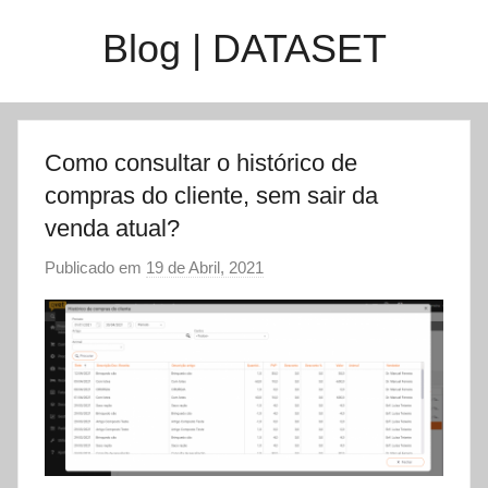
Saltar
Blog | DATASET
para
o
conteúdo
Como consultar o histórico de
compras do cliente, sem sair da
venda atual?
Publicado em
19 de Abril, 2021
p
o
r
d
a
t
a
s