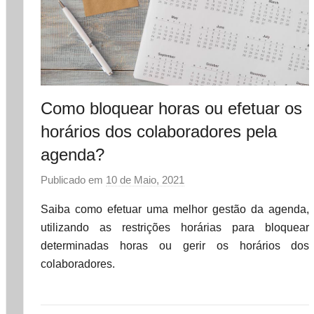
Como bloquear horas ou efetuar os
horários dos colaboradores pela
agenda?
Publicado em
10 de Maio, 2021
p
o
Saiba como efetuar uma melhor gestão da agenda,
r
utilizando as restrições horárias para bloquear
d
determinadas horas ou gerir os horários dos
a
colaboradores.
t
a
s