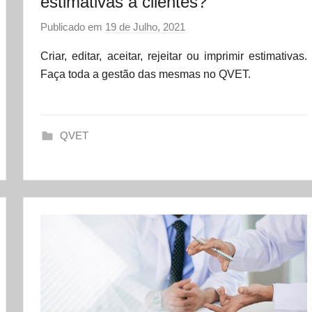
estimativas a clientes?
Publicado em
19 de Julho, 2021
p
o
Criar, editar, aceitar, rejeitar ou imprimir estimativas.
r
Faça toda a gestão das mesmas no QVET.
d
a
t
QVET
a
s
e
t