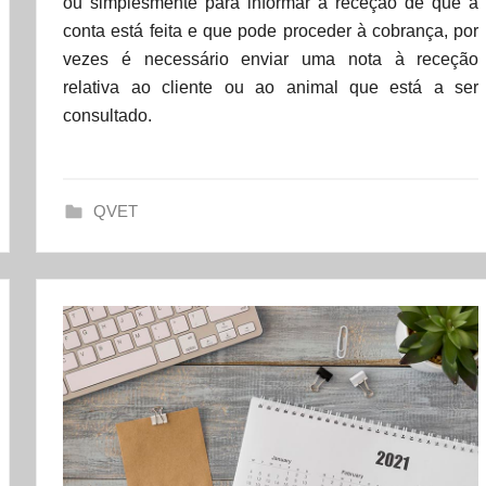
ou simplesmente para informar a receção de que a
d
conta está feita e que pode proceder à cobrança, por
a
vezes é necessário enviar uma nota à receção
t
relativa ao cliente ou ao animal que está a ser
a
consultado.
s
e
t
QVET