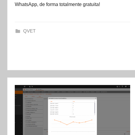
WhatsApp, de forma totalmente gratuita!
t
a
s
QVET
e
t