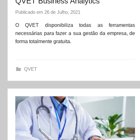
QVET Business Analytics
Publicado em
26 de Julho, 2021
p
o
O QVET disponibiliza todas as ferramentas
r
necessárias para fazer a sua gestão da empresa, de
d
forma totalmente gratuita.
a
t
a
QVET
s
e
t