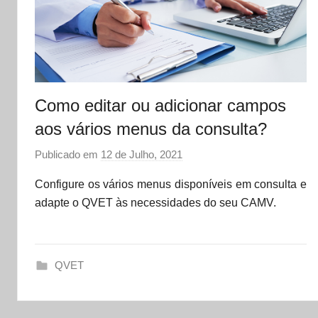
Como editar ou adicionar campos
aos vários menus da consulta?
Publicado em
12 de Julho, 2021
p
o
Configure os vários menus disponíveis em consulta e
r
adapte o QVET às necessidades do seu CAMV.
d
a
t
QVET
a
s
e