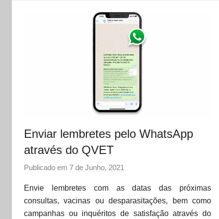
t
Enviar lembretes pelo WhatsApp
através do QVET
Publicado em
7 de Junho, 2021
p
o
Envie lembretes com as datas das próximas
r
consultas, vacinas ou desparasitações, bem como
d
campanhas ou inquéritos de satisfação através do
a