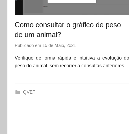
Como consultar o gráfico de peso
de um animal?
Publicado em
19 de Maio, 2021
p
o
Verifique de forma rápida e intuitiva a evolução do
r
peso do animal, sem recorrer a consultas anteriores.
d
a
t
QVET
a
s
e
t