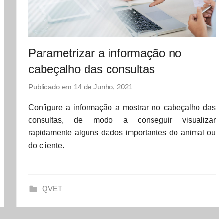
Parametrizar a informação no
cabeçalho das consultas
Publicado em
14 de Junho, 2021
p
o
Configure a informação a mostrar no cabeçalho das
r
consultas, de modo a conseguir visualizar
d
rapidamente alguns dados importantes do animal ou
a
do cliente.
t
a
s
QVET
e
t