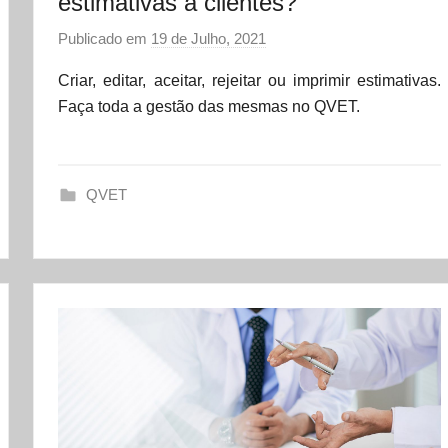
estimativas a clientes?
Publicado em
19 de Julho, 2021
p
o
Criar, editar, aceitar, rejeitar ou imprimir estimativas.
r
Faça toda a gestão das mesmas no QVET.
d
a
t
QVET
a
s
e
t