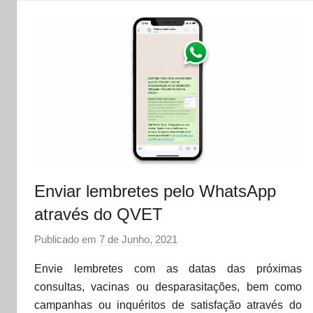
t
Enviar lembretes pelo WhatsApp
através do QVET
Publicado em
7 de Junho, 2021
p
o
Envie lembretes com as datas das próximas
r
consultas, vacinas ou desparasitações, bem como
d
campanhas ou inquéritos de satisfação através do
a