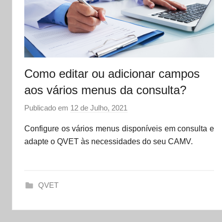
Como editar ou adicionar campos
aos vários menus da consulta?
Publicado em
12 de Julho, 2021
p
o
Configure os vários menus disponíveis em consulta e
r
adapte o QVET às necessidades do seu CAMV.
d
a
t
QVET
a
s
e