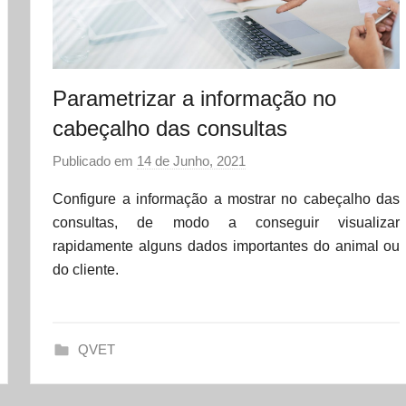
Parametrizar a informação no
cabeçalho das consultas
Publicado em
14 de Junho, 2021
p
o
Configure a informação a mostrar no cabeçalho das
r
consultas, de modo a conseguir visualizar
d
rapidamente alguns dados importantes do animal ou
a
do cliente.
t
a
s
QVET
e
t