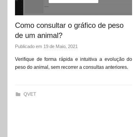
Como consultar o gráfico de peso
de um animal?
Publicado em
19 de Maio, 2021
p
o
Verifique de forma rápida e intuitiva a evolução do
r
peso do animal, sem recorrer a consultas anteriores.
d
a
t
QVET
a
s
e
t