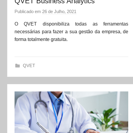
QVET Business Analytics
Publicado em
26 de Julho, 2021
p
o
O QVET disponibiliza todas as ferramentas
r
necessárias para fazer a sua gestão da empresa, de
d
forma totalmente gratuita.
a
t
a
QVET
s
e
t