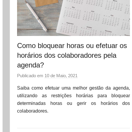
Como bloquear horas ou efetuar os
horários dos colaboradores pela
agenda?
Publicado em
10 de Maio, 2021
p
o
Saiba como efetuar uma melhor gestão da agenda,
r
utilizando as restrições horárias para bloquear
d
determinadas horas ou gerir os horários dos
a
colaboradores.
t
a
s