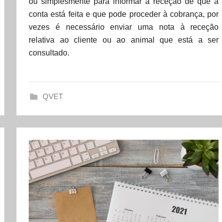
ou simplesmente para informar a receção de que a
d
conta está feita e que pode proceder à cobrança, por
a
vezes é necessário enviar uma nota à receção
t
relativa ao cliente ou ao animal que está a ser
a
consultado.
s
e
t
QVET