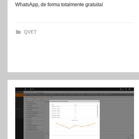
WhatsApp, de forma totalmente gratuita!
t
a
s
QVET
e
t